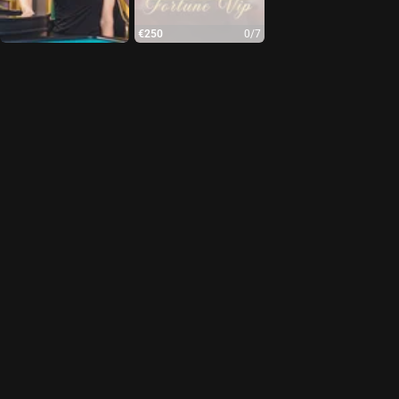
€250
0/7