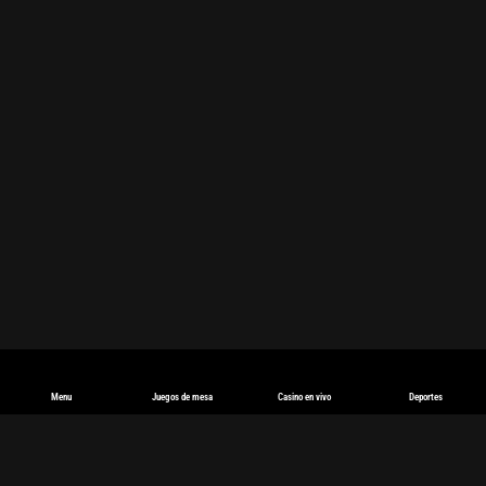
Menu
Juegos de mesa
Casino en vivo
Deportes