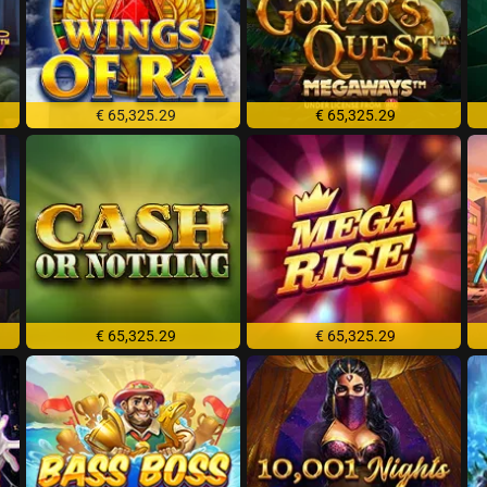
€ 65,325.29
€ 65,325.29
€ 65,325.29
€ 65,325.29