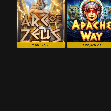
€ 65,325.29
€ 65,325.29