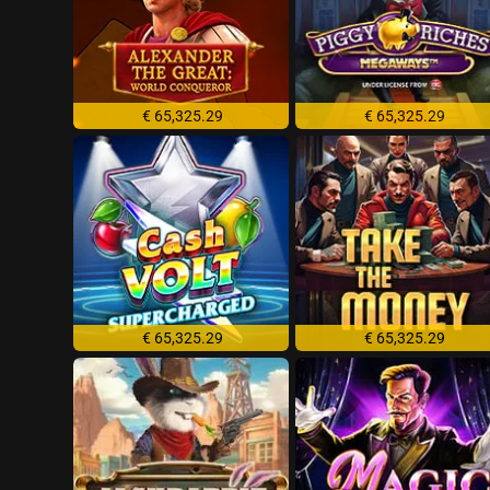
€ 65,325.29
€ 65,325.29
€ 65,325.29
€ 65,325.29