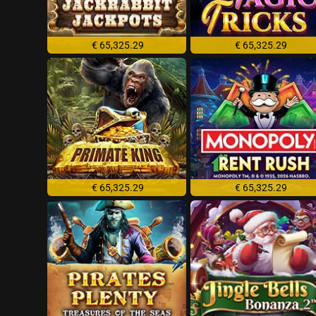
€ 65,325.29
€ 65,325.29
€ 65,325.29
€ 65,325.29