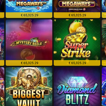
€ 65,325.29
€ 65,325.29
€ 65,325.29
€ 65,325.29