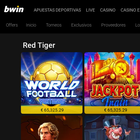
APUESTAS DEPORTIVAS
LIVE
CASINO
CASINO E
Offers
Inicio
Torneos
Exclusivos
Proveedores
Lo
Red Tiger
€ 65,325.29
€ 65,325.29