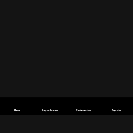
Menu
Juegos de mesa
Casino en vivo
Deportes