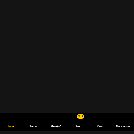
99+
Inicio
Buscar
Menú A-Z
Live
Casino
Mis apuestas