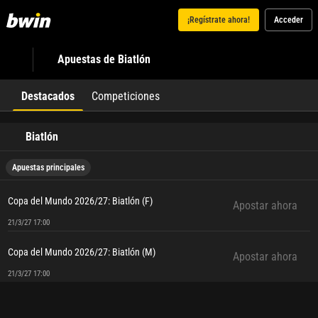
¡Regístrate ahora!
Acceder
Apuestas de Biatlón
Destacados
Competiciones
Biatlón
Apuestas principales
Copa del Mundo 2026/27: Biatlón (F)
Apostar ahora
21/3/27 17:00
Copa del Mundo 2026/27: Biatlón (M)
Apostar ahora
21/3/27 17:00