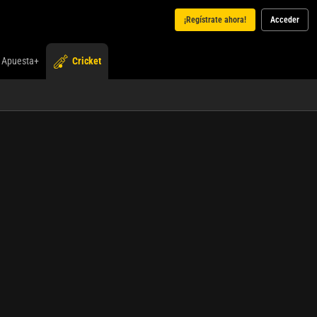
¡Regístrate ahora!
Acceder
u Apuesta+
Cricket
Delhi Premier League T20
Hoy / 13:30
Medios
New Delhi
Purani
-
Tigers
Delhi 6
Selecciona un evento...
Apuestas de partido (super over incluido)
1
1.73
2
1.95
Elige
de la
lista de
eventos para
ver los medios
de
comunicación.
Talón de
Mis