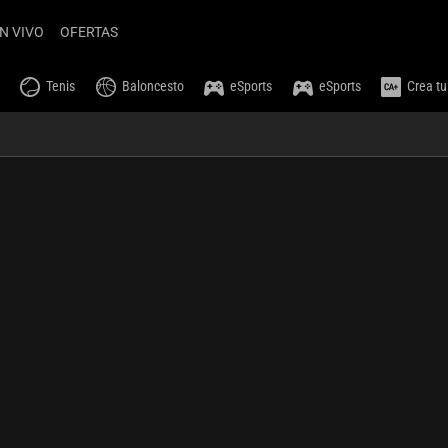
N VIVO
OFERTAS
Tenis
Baloncesto
eSports
eSports
Crea t