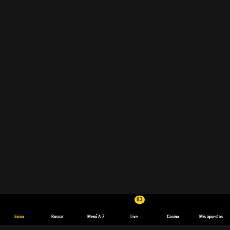
83
Inicio
Buscar
Menú A-Z
Live
Casino
Mis apuestas