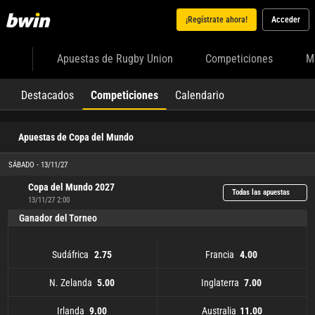
¡Regístrate ahora!
Acceder
Apuestas de Rugby Union
Competiciones
M
Destacados
Competiciones
Calendario
Apuestas de Copa del Mundo
SÁBADO - 13/11/27
Copa del Mundo 2027
Todas las apuestas
13/11/27 2:00
Ganador del Torneo
Sudáfrica
Francia
2.75
4.00
N. Zelanda
Inglaterra
5.00
7.00
Irlanda
Australia
9.00
11.00