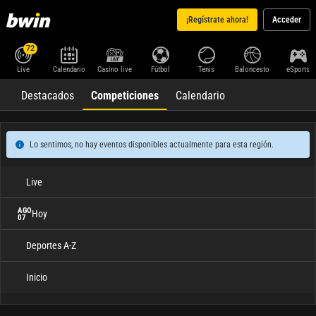
¡Regístrate ahora!
Acceder
72
Live
Calendario
Casino live
Fútbol
Tenis
Baloncesto
eSports
Destacados
Competiciones
Calendario
Lo sentimos, no hay eventos disponibles actualmente para esta región.
Live
AGO
Hoy
07
Deportes A-Z
Inicio