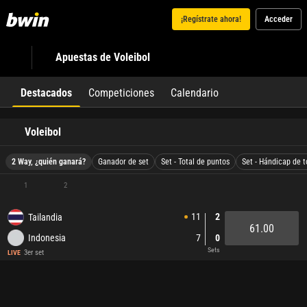
¡Regístrate ahora!
Acceder
Apuestas de Voleibol
Destacados
Competiciones
Calendario
Voleibol
2 Way, ¿quién ganará?
Ganador de set
Set - Total de puntos
Set - Hándicap de t
1
2
11
2
Tailandia
61.00
Indonesia
7
0
Sets
3er set
LIVE