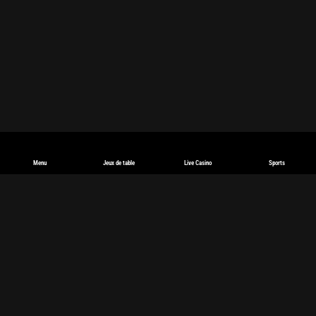
Menu
Jeux de table
Live Casino
Sports
English
Deutsch
Español
español
(Latinoamérica)
Français
polski
Magyar
български
Sports