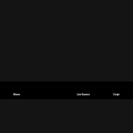
Меню
Live Казино
Спорт
English
Deutsch
Español
español
(Latinoamérica)
Français
polski
Magyar
български