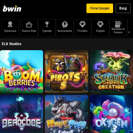
Регистрация
Вход
Mechanics &
Промоции
Казино Игри
Турнири
Ексклузивни
Providers
Originals
Features
Арк
ELK Studios