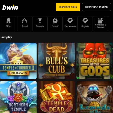
Inscrivez-vous
Ouvrir une session
Mechanics &
Offers
Accueil
Tournois
Exclusif
Fournisseurs
Originals
No
Features
evoplay