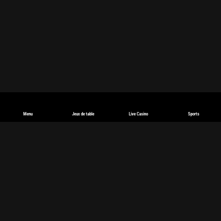
Menu
Jeux de table
Live Casino
Sports
English
Deutsch
Español
español
(Latinoamérica)
Français
polski
Magyar
български
Sports