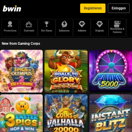
Registrieren
Einloggen
Mechaniken &
Promotions
Startseite
Slot Races
Exklusives
Anbieter
Originals
Ne
Features
New from Gaming Corps