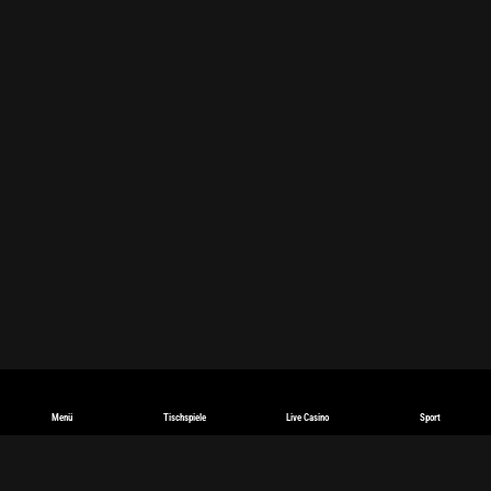
Menü
Tischspiele
Live Casino
Sport