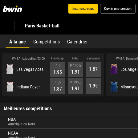
Inscrivez-vous
Ouvrir une session
Paris Basket-ball
À la une
Compétitions
Calendrier
Handicap
Total
Vainqueur
WNBA
WNBA
Aujourd'hui/23:00
Demain/
-1,5
P 195,5
1.87
Las Vegas Aces
1.91
1.95
+1,5
M 195,5
1.95
Indiana Fever
Minnesota
1.91
1.87
Meilleures compétitions
NBA
Amérique du Nord
NCAA