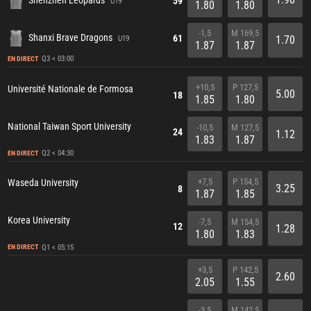
Shenzhen Leopards
59
U19
1.80
1.80
-1,5
M 169,5
Shanxi Brave Dragons
61
1.70
U19
1.87
1.87
Q3 < 03:00
EN DIRECT
+10,5
P 127,5
Université Nationale de Formosa
5.00
18
1.85
1.80
National Taiwan Sport University
-10,5
M 127,5
24
1.12
1.83
1.87
Q2 < 04:30
EN DIRECT
+7,5
P 154,5
Waseda University
3.25
8
1.87
1.85
Korea University
-7,5
M 154,5
12
1.28
1.80
1.83
Q1 < 05:15
EN DIRECT
+3,5
P 142,5
2.60
2.05
1.55
-3,5
M 142,5