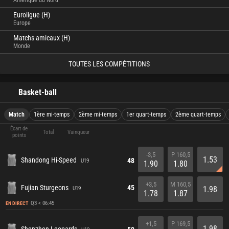
Amérique du Nord
Euroligue (H)
Europe
Matchs amicaux (H)
Monde
TOUTES LES COMPÉTITIONS
Basket-ball
Match
1ère mi-temps
2ème mi-temps
1er quart-temps
2ème quart-temps
Écart de
Total
Vainqueur
points
-3,5
P 160,5
1.53
Shandong Hi-Speed
48
U19
1.90
1.80
+3,5
M 160,5
Fujian Sturgeons
45
1.98
U19
1.78
1.87
Q3 < 06:45
EN DIRECT
+1,5
P 169,5
1.98