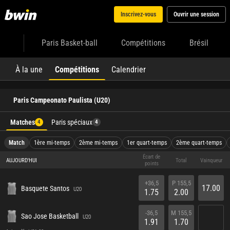
Inscrivez-vous
Ouvrir une session
Paris Basket-ball
Compétitions
Brésil
À la une
Compétitions
Calendrier
Paris Campeonato Paulista (U20)
Matches
Paris spéciaux
4
4
Match
1ère mi-temps
2ème mi-temps
1er quart-temps
2ème quart-temps
Écart de
AUJOURD'HUI
Total
Vainqueur
points
+36,5
P 155,5
17.00
Basquete Santos
U20
1.75
2.00
-36,5
M 155,5
Sao Jose Basketball
U20
1.91
1.70