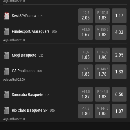
Aujourd'hui/21:00
-12,5
P 150,5
1.17
Sesi SP/Franca
U20
2.05
1.83
+12,5
M 150,5
Fundesport/Araraquara
4.33
U20
1.67
1.83
Aujourd'hui/22:00
+6,5
P 148,5
2.95
Mogi Basquete
U20
1.85
1.90
-6,5
M 148,5
CA Paulistano
1.33
U20
1.83
1.78
Aujourd'hui/22:00
+14,5
P 144,5
6.50
Sorocaba Basquete
U20
1.87
1.83
-14,5
M 144,5
Rio Claro Basquete SP
1.07
U20
1.80
1.85
Aujourd'hui/22:00