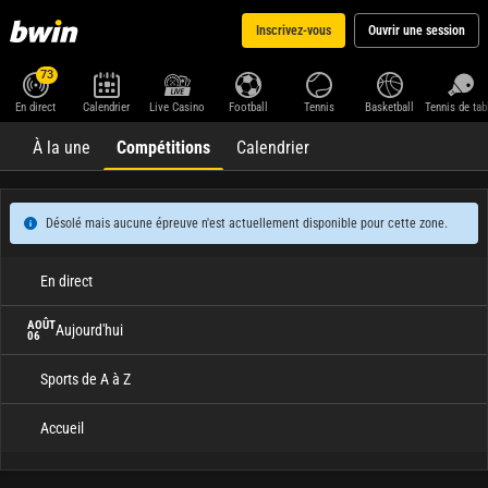
Inscrivez-vous
Ouvrir une session
73
En direct
Calendrier
Live Casino
Football
Tennis
Basketball
Tennis de tab
À la une
Compétitions
Calendrier
Désolé mais aucune épreuve n'est actuellement disponible pour cette zone.
En direct
AOÛT
Aujourd'hui
06
Sports de A à Z
Accueil