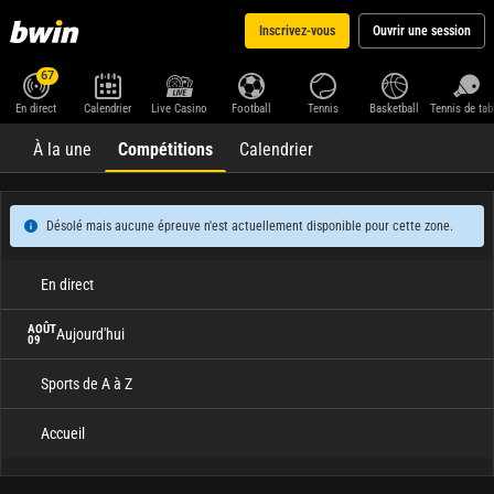
Inscrivez-vous
Ouvrir une session
67
En direct
Calendrier
Live Casino
Football
Tennis
Basketball
Tennis de tab
À la une
Compétitions
Calendrier
Désolé mais aucune épreuve n'est actuellement disponible pour cette zone.
En direct
AOÛT
Aujourd'hui
09
Sports de A à Z
Accueil