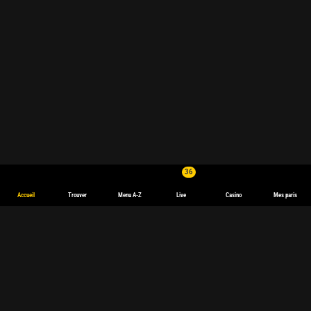
36
Accueil
Trouver
Menu A-Z
Live
Casino
Mes paris