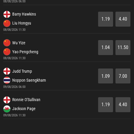
08/08/2026 06:00
Barry Hawkins
1.19
4.40
Liu Hongyu
08/08/2026 11:30
Wu Yize
1.04
11.50
Yao Pengcheng
08/08/2026 11:30
Judd Trump
1.09
7.00
Noppon Saengkham
09/08/2026 06:00
Ronnie O'Sullivan
1.19
4.40
Jackson Page
09/08/2026 11:30