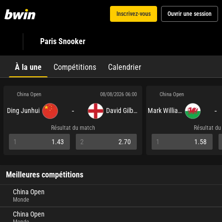
Inscrivez-vous
Ouvrir une session
Paris Snooker
À la une
Compétitions
Calendrier
China Open
China Open
08/08/2026 06:00
-
-
Ding Junhui
David Gilbert
Mark Williams
Résultat du match
Résultat d
1
1.43
2
2.70
1
1.58
Meilleures compétitions
China Open
Monde
China Open