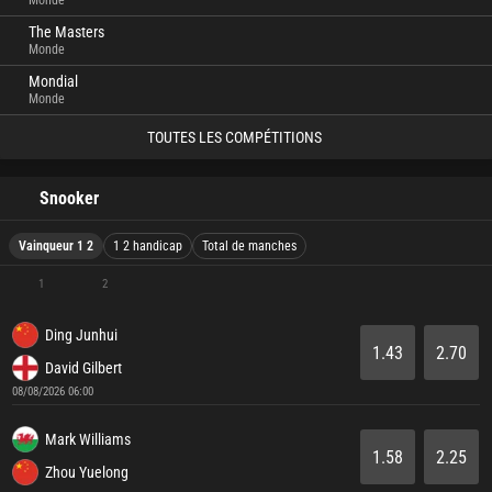
Monde
The Masters
Monde
Mondial
Monde
TOUTES LES COMPÉTITIONS
Snooker
Vainqueur 1 2
1 2 handicap
Total de manches
1
2
Ding Junhui
1.43
2.70
David Gilbert
08/08/2026 06:00
Mark Williams
1.58
2.25
Zhou Yuelong