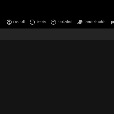
Football
Tennis
Basketball
Tennis de table