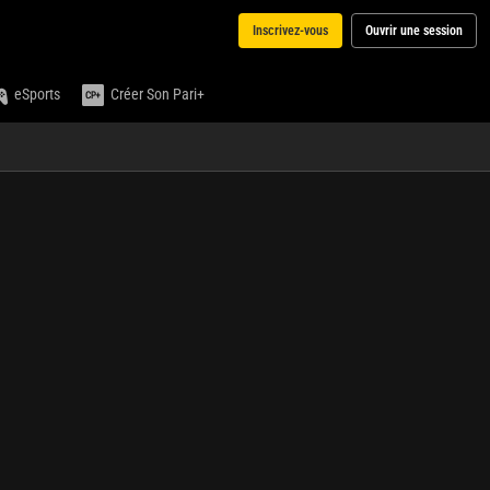
Inscrivez-vous
Ouvrir une session
eSports
Créer Son Pari+
Media
Choisissez une compétition
Choisissez
dans la liste
des
compétitions
en live pour
afficher le
media.