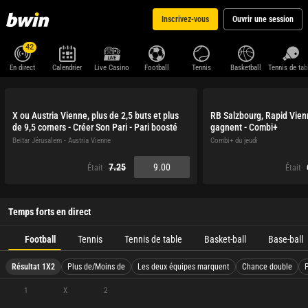
Inscrivez-vous
Ouvrir une session
42
En direct
Calendrier
Live Casino
Football
Tennis
Basketball
Tennis de tab
X ou Austria Vienne, plus de 2,5 buts et plus
RB Salzbourg, Rapid Vien
de 9,5 corners - Créer Son Pari - Pari boosté
gagnent - Combi+
Beitar Jérusalem - Austria Vienne
Combi+ du jeudi
7.25
9.00
Était
Était
Temps forts en direct
Football
Tennis
Tennis de table
Basket-ball
Base-ball
Résultat 1X2
Plus de/Moins de
Les deux équipes marquent
Chance double
1
X
2