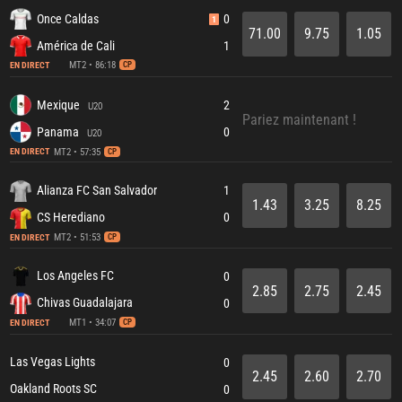
Once Caldas
0
1
71.00
9.75
1.05
América de Cali
1
MT2 • 86:18
EN DIRECT
CP
Mexique
2
U20
Pariez maintenant !
Panama
0
U20
MT2 • 57:35
EN DIRECT
CP
Alianza FC San Salvador
1
1.43
3.25
8.25
CS Herediano
0
MT2 • 51:53
EN DIRECT
CP
Los Angeles FC
0
2.85
2.75
2.45
Chivas Guadalajara
0
MT1 • 34:07
EN DIRECT
CP
Las Vegas Lights
0
2.45
2.60
2.70
Oakland Roots SC
0