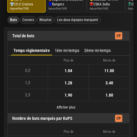
CS U Craiova
Rangers
CSKA Sofia
Omo
Aujourd'hui/15:00
Aujourd'hui/16:00
Aujourd'hui/16:00
Aujourd'
Buts
Corners
Résultat
Les deux équipes marquent
Total de buts
CP
Temps réglementaire
1ère mi-temps
2ème mi-temps
Plus de
Moins de
0,5
1.04
11.00
1,5
1.28
3.40
2,5
1.90
1.80
Afficher plus
Nombre de buts marqués par KuPS
CP
Plus de
Moins de