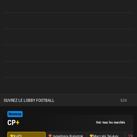
OUVREZ LE LOBBY FOOTBALL
634
Nouveau
CP
+
Voir tous les marchés
KuPS
Jagiellonia Bialystok
Maccabi Tel-Aviv
Lin