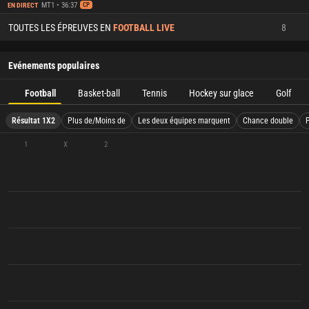
MT1 • 36:37
EN DIRECT
CP
TOUTES LES ÉPREUVES EN
FOOTBALL LIVE
8
Evénements populaires
Football
Basket-ball
Tennis
Hockey sur glace
Golf
Résultat 1X2
Plus de/Moins de
Les deux équipes marquent
Chance double
1
X
2