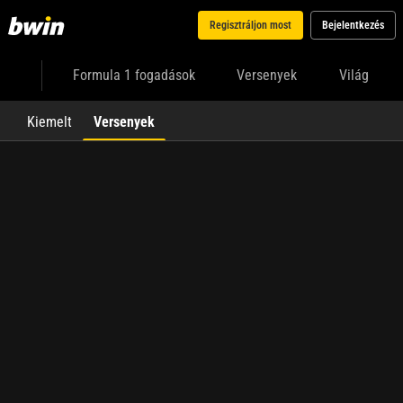
Regisztráljon most
Bejelentkezés
Formula 1 fogadások
Versenyek
Világ
Kiemelt
Versenyek