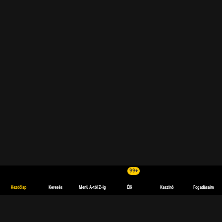
99+
Kezdőlap
Keresés
Menü A-tól Z-ig
Élő
Kaszinó
Fogadásaim