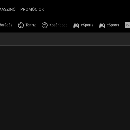
KASZINÓ
PROMÓCIÓK
darúgás
Tenisz
Kosárlabda
eSports
eSports
dások
Versenyek
Európa