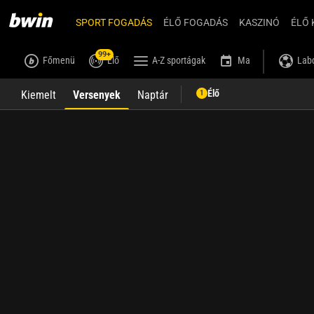
SPORT FOGADÁS
ÉLŐ FOGADÁS
KASZINÓ
ÉLŐ 
99+
Főmenü
Élő
A-Z sportágak
Ma
Lab
Élő
1
Kiemelt
Versenyek
Naptár
Minden
ország
Világ
Ö
2
s
s
C
z
1
l
e
u
s
Cl
b
V
1
u
F
il
b
r
á
Fr
A-
i
g
ie
Világ
e
n
Z-