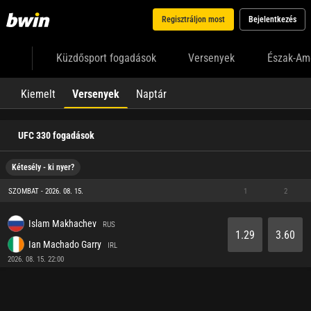
Regisztráljon most
Bejelentkezés
Küzdősport fogadások
Versenyek
Észak-Am
Kiemelt
Versenyek
Naptár
UFC 330 fogadások
Kétesély - ki nyer?
SZOMBAT - 2026. 08. 15.
1
2
Islam Makhachev
RUS
1.29
3.60
Ian Machado Garry
IRL
2026. 08. 15. 22:00