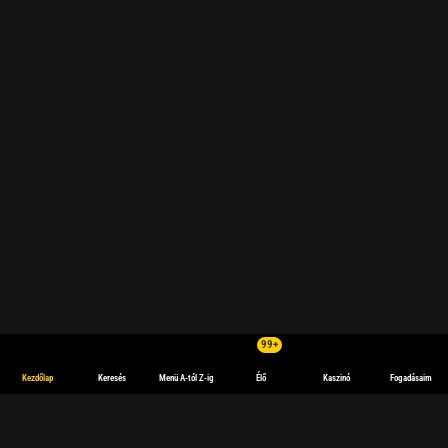
99+
Kezdőlap
Keresés
Menü A-tól Z-ig
Élő
Kaszinó
Fogadásaim