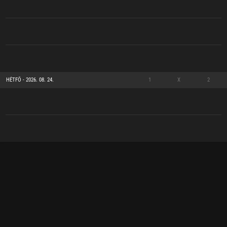
HÉTFŐ - 2026. 08. 24.
1
X
2