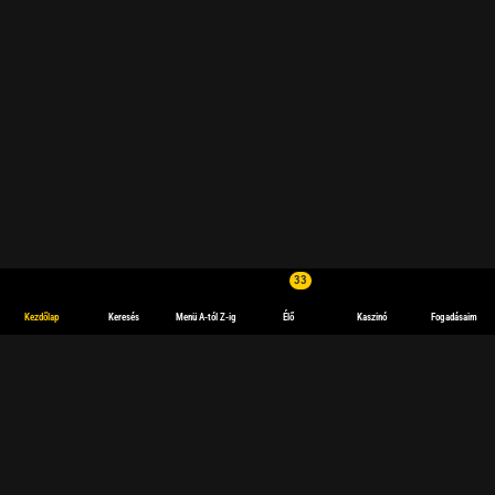
33
Kezdőlap
Keresés
Menü A-tól Z-ig
Élő
Kaszinó
Fogadásaim