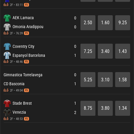
2F • 83:11
ÉLŐ
FS
AEK Larnaca
0
2.50
1.60
9.25
Omonia Aradippou
0
2F • 76:39
ÉLŐ
FS
Coventry City
0
7.25
3.40
1.43
Espanyol Barcelona
1
2F • 48:46
ÉLŐ
FS
Gimnastica Torrelavega
0
5.25
3.10
1.58
CD Basconia
1
2F • 49:04
ÉLŐ
FS
Stade Brest
1
8.75
3.80
1.34
Venezia
2
2F • 48:53
ÉLŐ
FS