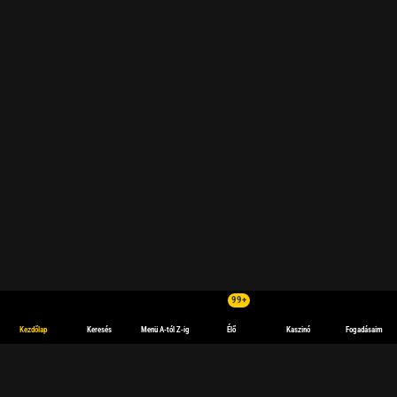
99+
Kezdőlap
Keresés
Menü A-tól Z-ig
Élő
Kaszinó
Fogadásaim