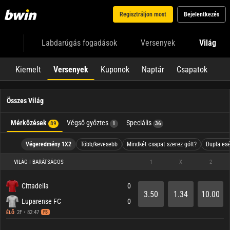
Regisztráljon most
Bejelentkezés
Labdarúgás fogadások
Versenyek
Világ
Kiemelt
Versenyek
Kuponok
Naptár
Csapatok
Összes Világ
Mérkőzések
Végső győztes
Speciális
89
1
36
Végeredmény 1X2
Több/kevesebb
Mindkét csapat szerez gólt?
Dupla esé
VILÁG | BARÁTSÁGOS
1
X
2
Cittadella
0
3.50
1.34
10.00
Luparense FC
0
2F • 82:47
ÉLŐ
FS