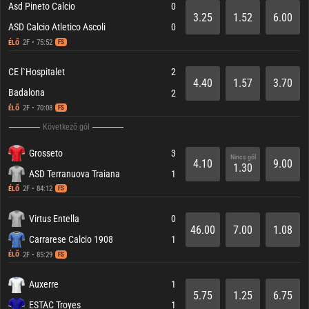
Asd Pineto Calcio
0
3.25
1.52
6.00
ASD Calcio Atletico Ascoli
0
2F • 75:52
ÉLŐ
FS
CE l`Hospitalet
2
4.40
1.57
3.70
Badalona
2
2F • 70:08
ÉLŐ
FS
Következő gól
Grosseto
3
Nincs gól
4.10
9.00
1.30
ASD Terranuova Traiana
1
2F • 84:12
ÉLŐ
FS
Virtus Entella
0
46.00
7.00
1.08
Carrarese Calcio 1908
1
2F • 85:29
ÉLŐ
FS
Auxerre
1
5.75
1.25
6.75
ESTAC Troyes
1