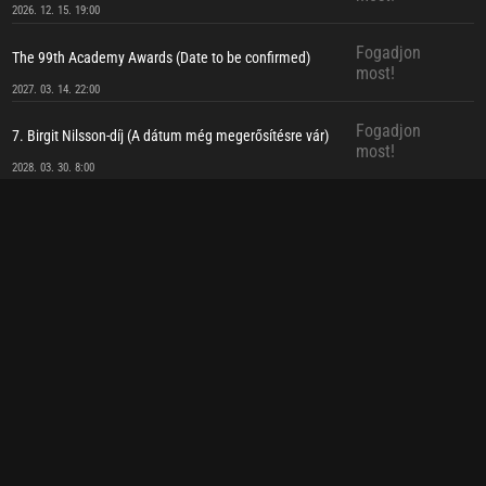
2026. 12. 15. 19:00
Fogadjon
The 99th Academy Awards (Date to be confirmed)
most!
2027. 03. 14. 22:00
Fogadjon
7. Birgit Nilsson-díj (A dátum még megerősítésre vár)
most!
2028. 03. 30. 8:00