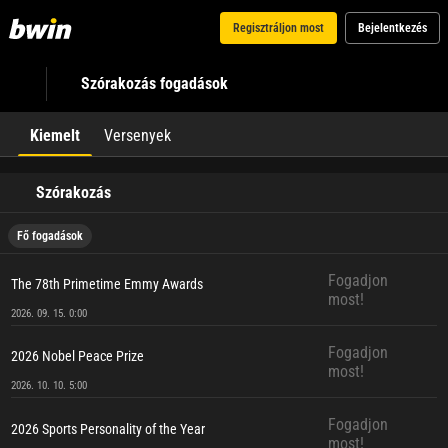
Regisztráljon most
Bejelentkezés
Szórakozás fogadások
Kiemelt
Versenyek
Szórakozás
Fő fogadások
Fogadjon
The 78th Primetime Emmy Awards
most!
2026. 09. 15. 0:00
Fogadjon
2026 Nobel Peace Prize
most!
2026. 10. 10. 5:00
Fogadjon
2026 Sports Personality of the Year
most!