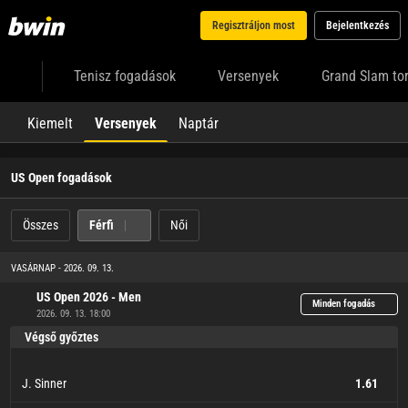
Regisztráljon most
Bejelentkezés
Tenisz fogadások
Versenyek
Grand Slam to
Kiemelt
Versenyek
Naptár
US Open fogadások
Összes
Férfi
Női
VASÁRNAP - 2026. 09. 13.
US Open 2026 - Men
Minden fogadás
2026. 09. 13. 18:00
Végső győztes
J. Sinner
1.61