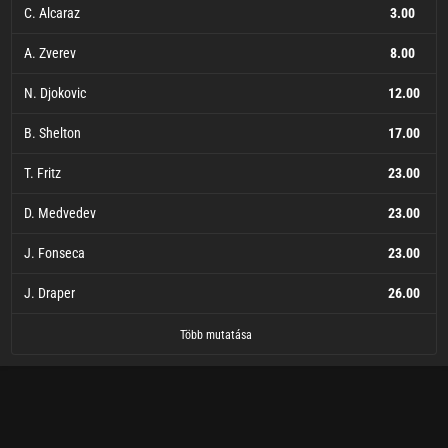
C. Alcaraz
3.00
A. Zverev
8.00
N. Djokovic
12.00
B. Shelton
17.00
T. Fritz
23.00
D. Medvedev
23.00
J. Fonseca
23.00
J. Draper
26.00
J. Sinner
C. Alcaraz
A. Zverev
N. Djokovic
B. Shelton
T. Fritz
D. Medvedev
J. Fonseca
J. Draper
J. Mensik
F. Auger-Aliassime
A. Bublik
F. Cobolli
A. de Minaur
L. Musetti
A. Fils
F. Tiafoe
J. Lehecka
T. Paul
A. Rublev
S. Tsitsipas
S. Korda
G. Dimitrov
K. Khachanov
A. Davidovich Fokina
H. Hurkacz
M. Berrettini
C. Ruud
D. Shapovalov
T. Machac
F. Cerundolo
U. Humbert
C. Norrie
G. Mpetshi Perricard
101.00
101.00
101.00
101.00
101.00
101.00
101.00
101.00
101.00
151.00
151.00
151.00
201.00
12.00
17.00
23.00
23.00
23.00
26.00
34.00
41.00
41.00
41.00
51.00
51.00
51.00
51.00
67.00
67.00
67.00
81.00
1.61
3.00
8.00
Több mutatása