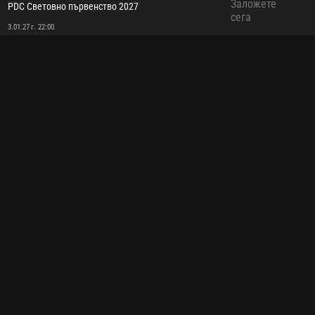
Заложете
PDC Световно първенство 2027
сега
3.01.27 г. 22:00