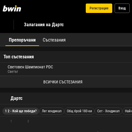
Регистрация
Вход
Залагания на Дартс
Препоръчани
Състезания
Топ състезания
Световен Шампионат PDC
Светът
ВСИЧКИ СЪСТЕЗАНИЯ
Дартс
1 2 - Кой ще победи?
Лег хендикап
Общ брой 180-ки
Сет - Хендикап
Най-
1
2