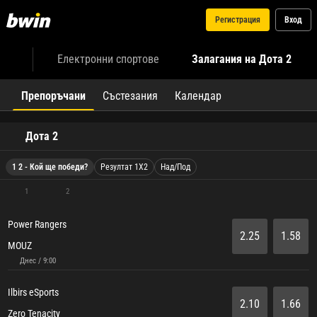
Регистрация
Вход
Електронни спортове
Залагания на Дота 2
Препоръчани
Състезания
Календар
Дота 2
1 2 - Кой ще победи?
Резултат 1X2
Над/Под
1
2
Power Rangers
2.25
1.58
MOUZ
Днес / 9:00
Ilbirs eSports
2.10
1.66
Zero Tenacity