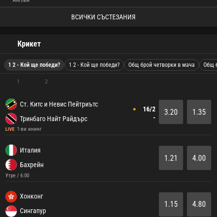
Англия
ВСИЧКИ СЪСТЕЗАНИЯ
Крикет
1 2 - Кой ще победи?
1 2 - Кой ще победи?
Общ брой четворки в мача
Общ 
1
2
Ст. Китс и Невис Пейтриътс
16/2
3.20
1.35
-
Тринбаго Найт Райдърс
1-ви ининг
LIVE
Италия
1.21
4.00
Бахрейн
Утре / 6:00
Хонконг
1.15
4.80
Сингапур