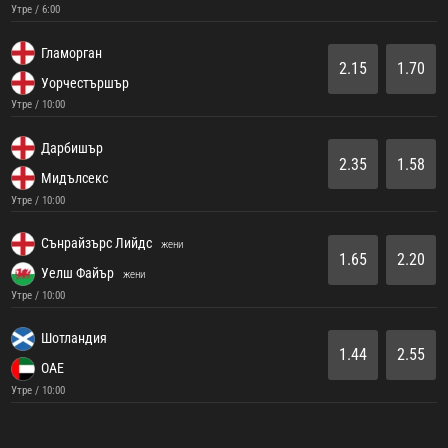
Утре / 6:00
Гламорган
2.15
1.70
Уорчестършър
Утре / 10:00
Дарбишър
2.35
1.58
Мидълсекс
Утре / 10:00
Сънрайзърс Лийдс
жени
1.65
2.20
Уелш Файър
жени
Утре / 10:00
Шотландия
1.44
2.55
ОАЕ
Утре / 10:00