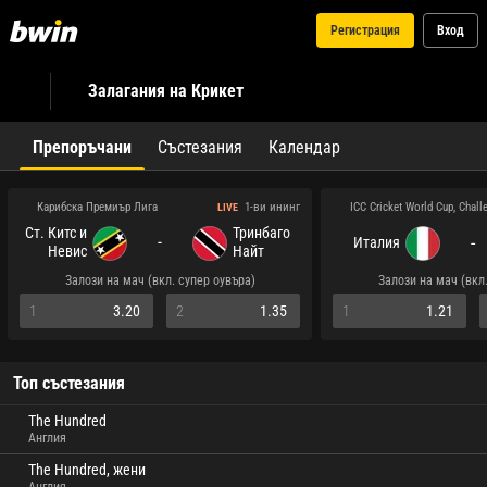
Регистрация
Вход
Залагания на Крикет
Препоръчани
Състезания
Календар
Карибска Премиър Лига
ICC Cricket World Cup, Chal
1-ви ининг
LIVE
Ст. Китс и
Тринбаго
-
-
Италия
Невис
Найт
Пейтриътс
Райдърс
Залози на мач (вкл. супер оувъра)
Залози на мач (вкл
1
3.20
2
1.35
1
1.21
Топ състезания
The Hundred
Англия
The Hundred, жени