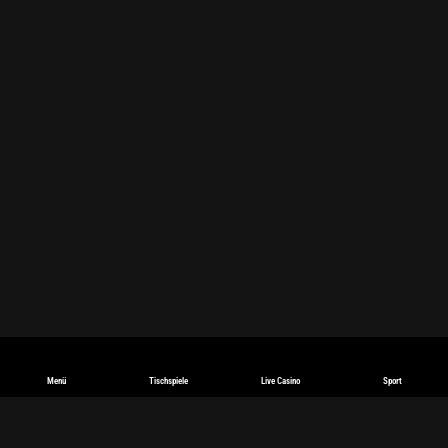
Menü
Tischspiele
Live Casino
Sport