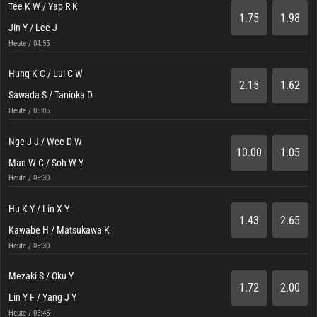
Tee K W / Yap R K
1.75
1.98
Jin Y / Lee J
Heute / 04:55
Hung K C / Lui C W
2.15
1.62
Sawada S / Tanioka D
Heute / 05:05
Nge J J / Wee D W
10.00
1.05
Man W C / Soh W Y
Heute / 05:30
Hu K Y / Lin X Y
1.43
2.65
Kawabe H / Matsukawa K
Heute / 05:30
Mezaki S / Oku Y
1.72
2.00
Lin Y F / Yang J Y
Heute / 05:45