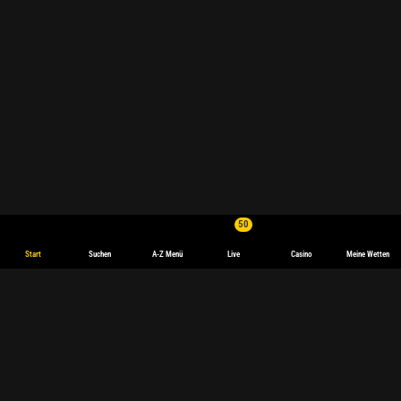
50
Start
Suchen
A-Z Menü
Live
Casino
Meine Wetten