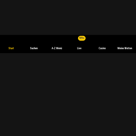
99+
Start
Suchen
A-Z Menü
Live
Casino
Meine Wetten
English
Deutsch
Español
español
(Latinoamérica)
Français
polski
Magyar
български