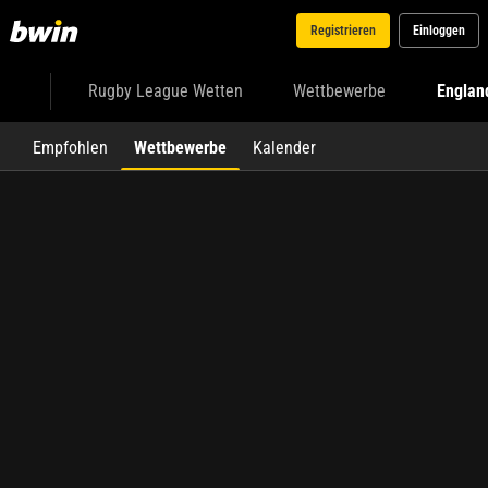
Registrieren
Einloggen
Rugby League Wetten
Wettbewerbe
Englan
Empfohlen
Wettbewerbe
Kalender