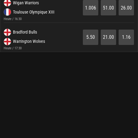
Wigan Warriors
1.006
51.00
26.00
Toulouse Olympique XIII
Heute / 16:30
Bradford Bulls
5.50
21.00
1.16
Warrington Wolves
Heute / 17:30