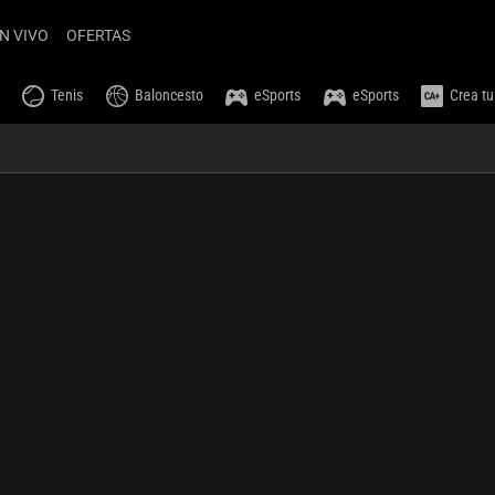
N VIVO
OFERTAS
Tenis
Baloncesto
eSports
eSports
Crea t
gby League
Competiciones
Inglaterra
Resultado 1X2
2 Way Hándicap
Puntos
1
2
a