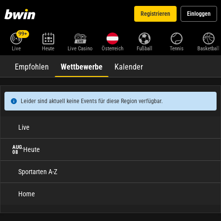
Registrieren
Einloggen
99+
Live
Heute
Live Casino
Österreich
Fußball
Tennis
Basketball
Empfohlen
Wettbewerbe
Kalender
Leider sind aktuell keine Events für diese Region verfügbar.
Live
AUG.
Heute
08
Sportarten A-Z
Home