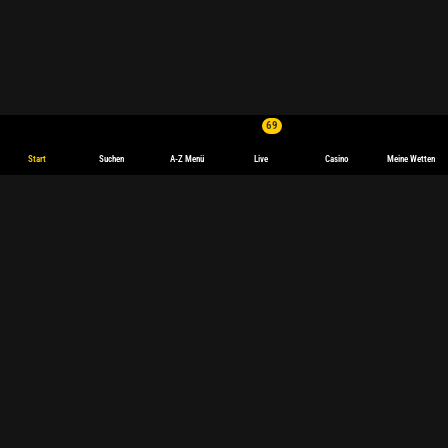
69
Start
Suchen
A-Z Menü
Live
Casino
Meine Wetten
English
Deutsch
Español
español
(Latinoamérica)
Français
polski
Magyar
български