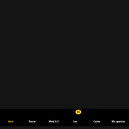
56
Inicio
Buscar
Menú A-Z
Live
Casino
Mis apuestas