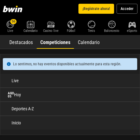
¡Regístrate ahora!
Acceder
56
Live
Calendario
Casino live
Fútbol
Tenis
Baloncesto
eSports
Destacados
Competiciones
Calendario
Lo sentimos, no hay eventos disponibles actualmente para esta región.
Live
AGO
Hoy
05
Deportes A-Z
Inicio