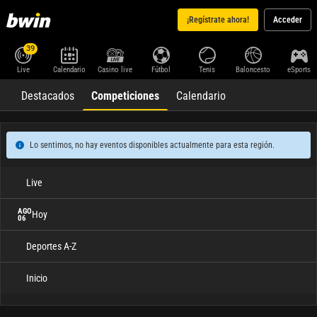
¡Regístrate ahora!
Acceder
39
Live
Calendario
Casino live
Fútbol
Tenis
Baloncesto
eSports
Destacados
Competiciones
Calendario
Lo sentimos, no hay eventos disponibles actualmente para esta región.
Live
AGO
Hoy
06
Deportes A-Z
Inicio