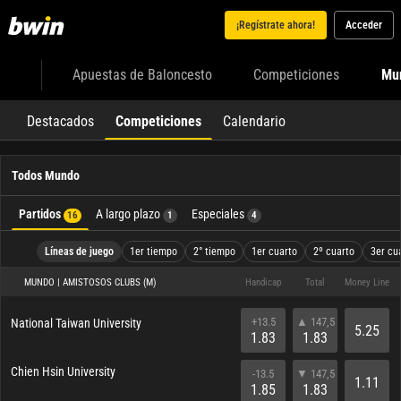
¡Regístrate ahora!
Acceder
Apuestas de Baloncesto
Competiciones
Mu
Destacados
Competiciones
Calendario
Todos Mundo
Partidos
A largo plazo
Especiales
16
1
4
Líneas de juego
1er tiempo
2° tiempo
1er cuarto
2º cuarto
3er cu
MUNDO | AMISTOSOS CLUBS (M)
Handicap
Total
Money Line
+13.5
▲ 147,5
National Taiwan University
5.25
1.83
1.83
Chien Hsin University
-13.5
▼ 147,5
1.11
1.85
1.83