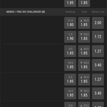
1.85
1.85
MUNDO | FIBA 3X3 CHALLENGER (M)
Handicap
Total
Money Line
+1,5
▲ 34,5
2.00
1.80
1.85
-1,5
▼ 34,5
1.72
1.90
1.85
-4,5
▲ 34,5
1.27
1.85
1.85
+4,5
▼ 34,5
3.40
1.85
1.85
-4,5
▲ 34,5
1.27
1.85
1.85
+4,5
▼ 34,5
3.40
1.85
1.85
-4,5
▲ 34,5