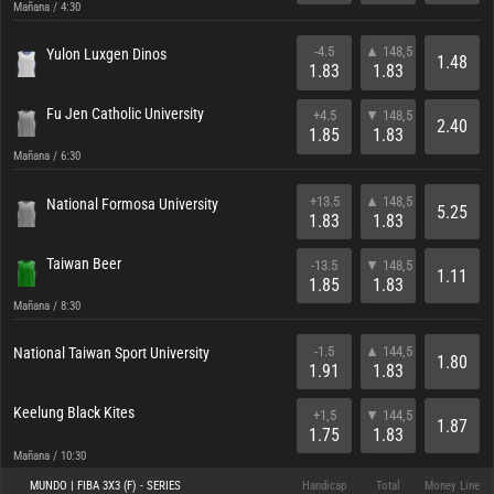
Mañana / 4:30
-4.5
▲ 148,5
Yulon Luxgen Dinos
1.48
1.83
1.83
Fu Jen Catholic University
+4.5
▼ 148,5
2.40
1.85
1.83
Mañana / 6:30
+13.5
▲ 148,5
National Formosa University
5.25
1.83
1.83
Taiwan Beer
-13.5
▼ 148,5
1.11
1.85
1.83
Mañana / 8:30
-1.5
▲ 144,5
National Taiwan Sport University
1.80
1.91
1.83
Keelung Black Kites
+1,5
▼ 144,5
1.87
1.75
1.83
Mañana / 10:30
MUNDO | FIBA 3X3 (F) - SERIES
Handicap
Total
Money Line