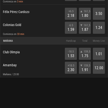
Comienza en
3 min
+6.5
▲ 161,5
Félix Pérez Cardozo
3.50
2.18
1.80
Colonias Gold
-6.5
▼ 161,5
1.24
1.59
1.87
Comienza en
33 min
MAÑANA
Handicap
Total
Money Line
-18.5
▲ 159,5
Club Olimpia
1.01
1.53
1.75
Amambay
+18.5
▼ 159,5
12.00
2.30
1.91
Mañana / 23:00