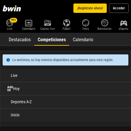
¡Regístrate ahora!
Acceder
99+
Live
Calendario
Casino live
Fútbol
Tenis
Baloncesto
eSports
Destacados
Competiciones
Calendario
Lo sentimos, no hay eventos disponibles actualmente para esta región.
Live
AGO
Hoy
08
Deportes A-Z
Inicio