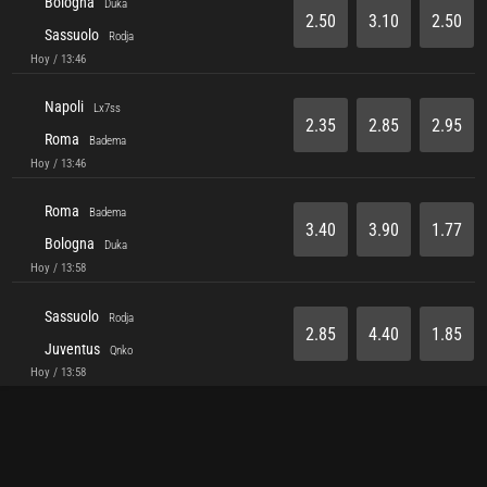
Bologna
Duka
2.50
3.10
2.50
Sassuolo
Rodja
Hoy / 13:46
Napoli
Lx7ss
2.35
2.85
2.95
Roma
Badema
Hoy / 13:46
Roma
Badema
3.40
3.90
1.77
Bologna
Duka
Hoy / 13:58
Sassuolo
Rodja
2.85
4.40
1.85
Juventus
Qnko
Hoy / 13:58